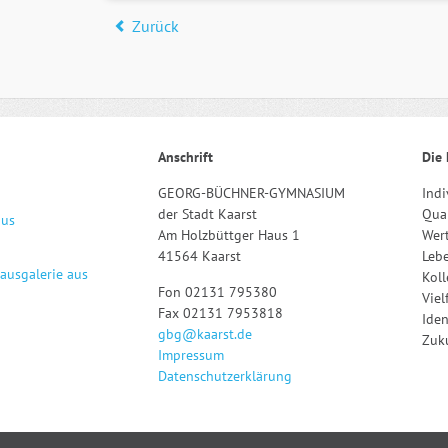
Zurück
Anschrift
Die 
GEORG-BÜCHNER-GYMNASIUM
Indi
der Stadt Kaarst
Qual
aus
Am Holzbüttger Haus 1
Wert
41564 Kaarst
Leb
hausgalerie aus
Kol
Fon 02131 795380
Viel
Fax 02131 7953818
Iden
gbg@kaarst.de
Zuku
Impressum
Datenschutzerklärung