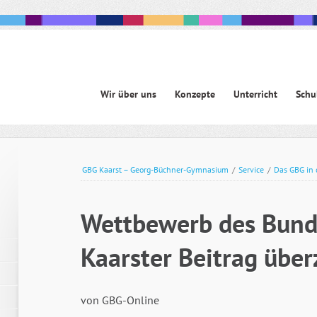
Navigation
Wir über uns
Konzepte
Unterricht
Schu
überspringen
avigation
berspringen
GBG Kaarst – Georg-Büchner-Gymnasium
/
Service
/
Das GBG in 
Wettbewerb des Bund
Kaarster Beitrag über
von GBG-Online