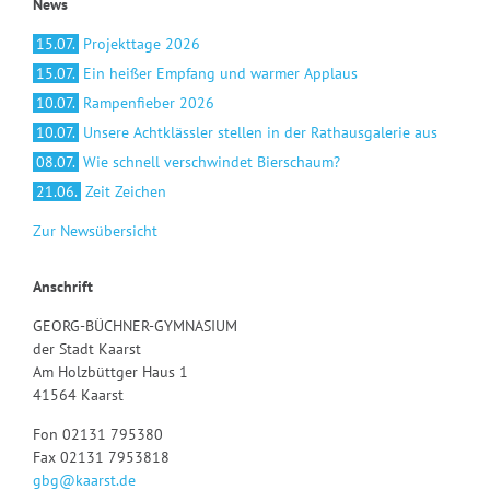
News
15.07.
Projekttage 2026
15.07.
Ein heißer Empfang und warmer Applaus
10.07.
Rampenfieber 2026
10.07.
Unsere Achtklässler stellen in der Rathausgalerie aus
08.07.
Wie schnell verschwindet Bierschaum?
21.06.
Zeit Zeichen
Zur Newsübersicht
Anschrift
GEORG-BÜCHNER-GYMNASIUM
der Stadt Kaarst
Am Holzbüttger Haus 1
41564 Kaarst
Fon 02131 795380
Fax 02131 7953818
gbg@kaarst.de