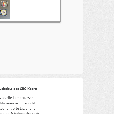
Leitziele des GBG Kaarst
viduelle Lernprozesse
ifizierender Unterricht
eorientierte Erziehung
endige Schulgemeinschaft