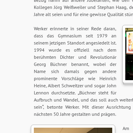
Bezug nahm auf andere Jubelanten, wie den V
Kollegen Jörg Weißweiler und Stephan Haag, de
Jahre alt seien und für eine gewisse Qualität stü
Werker erinnerte in seiner Rede daran,
dass das Gymnasium seit 1979 an
seinem jetzigen Standort angesiedelt ist.
1994 wurde es offiziell nach dem
berühmten Dichter und Revolutionär
Georg Büchner benannt, wobei der
Name sich damals gegen andere
prominente Vorschläge wie Heinrich
Heine, Albert Schweitzer und sogar John
Lennon durchsetzte. „Büchner steht für
Aufbruch und Wandel, und das soll auch weiter
sein“, betonte Werker. Mit dieser Ausrichtu
nächsten 50 Jahre gestalten und prägen.
Am 