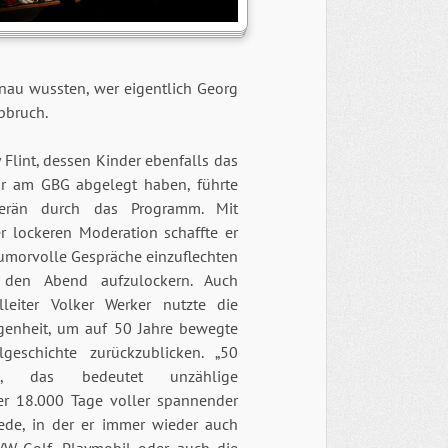
nau wussten, wer eigentlich Georg
bbruch.
 Flint, dessen Kinder ebenfalls das
ur am GBG abgelegt haben, führte
erän durch das Programm. Mit
er lockeren Moderation schaffte er
humorvolle Gespräche einzuflechten
den Abend aufzulockern. Auch
lleiter Volker Werker nutzte die
genheit, um auf 50 Jahre bewegte
lgeschichte zurückzublicken. „50
re, das bedeutet unzählige
r 18.000 Tage voller spannender
Rede, in der er immer wieder auch