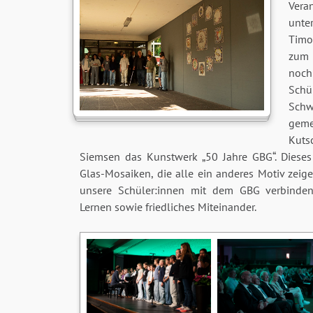
Vera
unte
Timo
zum 
noc
Sch
Sch
geme
Kuts
Siemsen das Kunstwerk „50 Jahre GBG“. Dieses
Glas-Mosaiken, die alle ein anderes Motiv zei
unsere Schüler:innen mit dem GBG verbinden
Lernen sowie friedliches Miteinander.