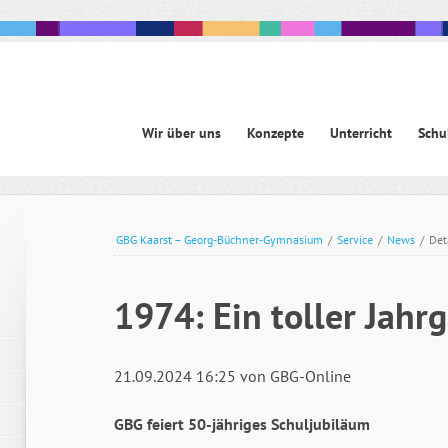
Navigation
Wir über uns
Konzepte
Unterricht
Schu
überspringen
avigation
berspringen
GBG Kaarst – Georg-Büchner-Gymnasium
/
Service
/
News
/
Det
1974: Ein toller Jahr
21.09.2024 16:25
von GBG-Online
GBG feiert 50-jähriges Schuljubiläum