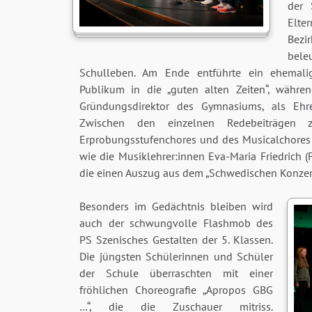
der 
Elte
Bezi
bel
Schulleben. Am Ende entführte ein ehemal
Publikum in die „guten alten Zeiten“, währen
Gründungsdirektor des Gymnasiums, als Ehre
Zwischen den einzelnen Redebeiträgen z
Erprobungsstufenchores und des Musicalchores
wie die Musiklehrer:innen Eva-Maria Friedrich (F
die einen Auszug aus dem „Schwedischen Konzert
Besonders im Gedächtnis bleiben wird
auch der schwungvolle Flashmob des
PS Szenisches Gestalten der 5. Klassen.
Die jüngsten Schülerinnen und Schüler
der Schule überraschten mit einer
fröhlichen Choreografie „Apropos GBG
…“, die die Zuschauer mitriss.