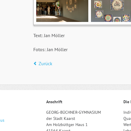
Text: Jan Möller
Fotos: Jan Möller
Zurück
Anschrift
Die 
GEORG-BÜCHNER-GYMNASIUM
Indi
der Stadt Kaarst
Qual
aus
Am Holzbüttger Haus 1
Wert
41564 Kaarst
Leb