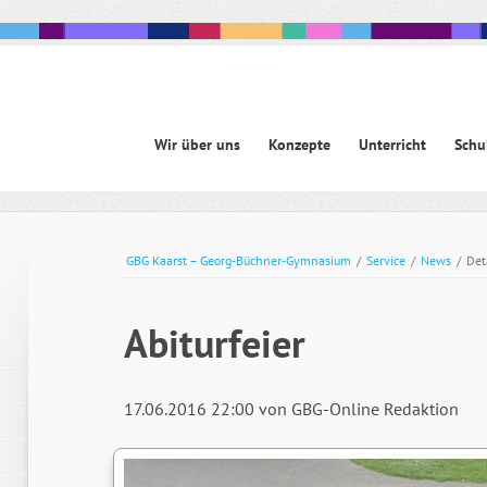
Navigation
Wir über uns
Konzepte
Unterricht
Schu
überspringen
avigation
berspringen
GBG Kaarst – Georg-Büchner-Gymnasium
/
Service
/
News
/
Det
Abiturfeier
17.06.2016 22:00
von GBG-Online Redaktion