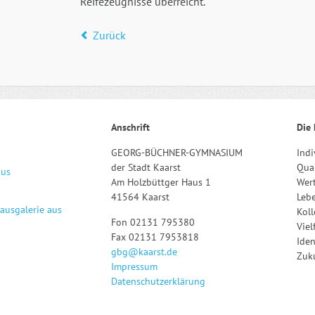
Reifezeugnisse überreicht.
Zurück
Anschrift
Die 
GEORG-BÜCHNER-GYMNASIUM
Indi
der Stadt Kaarst
Qual
aus
Am Holzbüttger Haus 1
Wert
41564 Kaarst
Leb
hausgalerie aus
Kol
Fon 02131 795380
Viel
Fax 02131 7953818
Iden
gbg@kaarst.de
Zuku
Impressum
Datenschutzerklärung