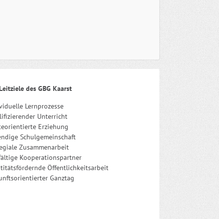
Leitziele des GBG Kaarst
viduelle Lernprozesse
ifizierender Unterricht
eorientierte Erziehung
endige Schulgemeinschaft
legiale Zusammenarbeit
fältige Kooperationspartner
titätsfördernde Öffentlichkeitsarbeit
nftsorientierter Ganztag