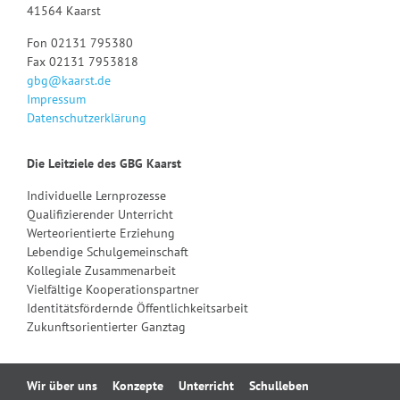
41564 Kaarst
Fon 02131 795380
Fax 02131 7953818
gbg@kaarst.de
Impressum
Datenschutzerklärung
Die Leitziele des GBG Kaarst
Individuelle Lernprozesse
Qualifizierender Unterricht
Werteorientierte Erziehung
Lebendige Schulgemeinschaft
Kollegiale Zusammenarbeit
Vielfältige Kooperationspartner
Identitätsfördernde Öffentlichkeitsarbeit
Zukunftsorientierter Ganztag
Navigation
Wir über uns
Konzepte
Unterricht
Schulleben