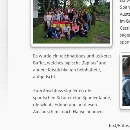
schw
Span
Aust
im G
Casti
sage
spani
Es wurde ein reichhaltiges und leckeres
Buffet, welches typische „Tapitas“ und
andere Köstlichkeiten beinhaltete,
aufgetischt.
Zum Abschluss signierten die
spanischen Schüler eine Spanienfahne,
die wir als Erinnerung an diesen
Austausch mit nach Hause nehmen.
Text/Fotos: