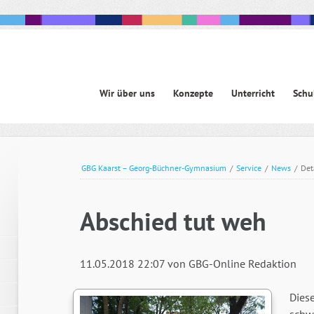
Navigation
Wir über uns
Konzepte
Unterricht
Schu
überspringen
avigation
berspringen
GBG Kaarst – Georg-Büchner-Gymnasium
/
Service
/
News
/
Det
Abschied tut weh
11.05.2018 22:07
von GBG-Online Redaktion
Diese