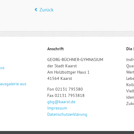
Zurück
Anschrift
Die 
GEORG-BÜCHNER-GYMNASIUM
Indi
der Stadt Kaarst
Qual
aus
Am Holzbüttger Haus 1
Wert
41564 Kaarst
Leb
hausgalerie aus
Kol
Fon 02131 795380
Viel
Fax 02131 7953818
Iden
gbg@kaarst.de
Zuku
Impressum
Datenschutzerklärung