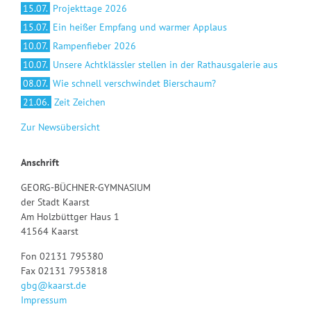
15.07.
Projekttage 2026
15.07.
Ein heißer Empfang und warmer Applaus
10.07.
Rampenfieber 2026
10.07.
Unsere Achtklässler stellen in der Rathausgalerie aus
08.07.
Wie schnell verschwindet Bierschaum?
21.06.
Zeit Zeichen
Zur Newsübersicht
Anschrift
GEORG-BÜCHNER-GYMNASIUM
der Stadt Kaarst
Am Holzbüttger Haus 1
41564 Kaarst
Fon 02131 795380
Fax 02131 7953818
gbg@kaarst.de
Impressum