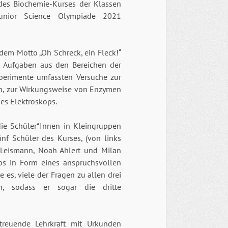
des Biochemie-Kurses der Klassen
Junior Science Olympiade 2021
dem Motto „Oh Schreck, ein Fleck!“
e Aufgaben aus den Bereichen der
xperimente umfassten Versuche zur
en, zur Wirkungsweise von Enzymen
es Elektroskops.
die Schüler*Innen in Kleingruppen
ünf Schüler des Kurses, (von links
 Leismann, Noah Ahlert und Milan
bs in Form eines anspruchsvollen
e es, viele der Fragen zu allen drei
en, sodass er sogar die dritte
reuende Lehrkraft mit Urkunden