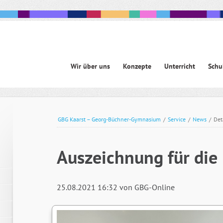
Navigation
Wir über uns
Konzepte
Unterricht
Schu
überspringen
avigation
berspringen
GBG Kaarst – Georg-Büchner-Gymnasium
/
Service
/
News
/
Det
Auszeichnung für die 
25.08.2021 16:32
von GBG-Online