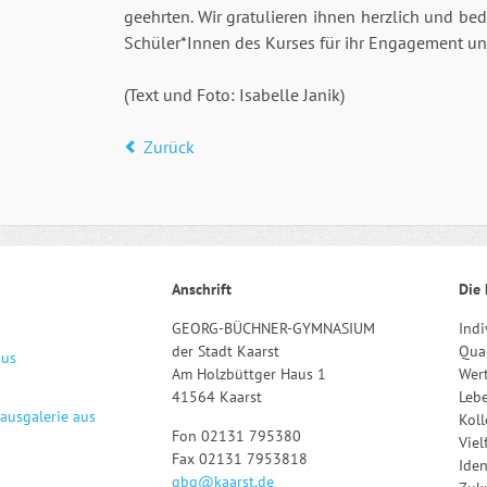
geehrten. Wir gratulieren ihnen herzlich und be
Schüler*Innen des Kurses für ihr Engagement u
(Text und Foto: Isabelle Janik)
Zurück
Anschrift
Die 
GEORG-BÜCHNER-GYMNASIUM
Indi
der Stadt Kaarst
Qual
aus
Am Holzbüttger Haus 1
Wert
41564 Kaarst
Leb
hausgalerie aus
Kol
Fon 02131 795380
Viel
Fax 02131 7953818
Iden
gbg@kaarst.de