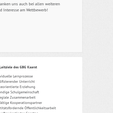
danken uns auch bei allen weiteren
nd Interesse am Wettbewerb!
Leitziele des GBG Kaarst
viduelle Lernprozesse
ifizierender Unterricht
eorientierte Erziehung
endige Schulgemeinschaft
legiale Zusammenarbeit
fältige Kooperationspartner
titätsfördernde Öffentlichkeitsarbeit