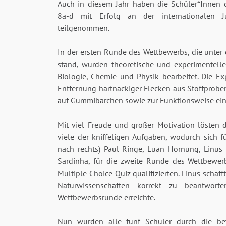
Auch in diesem Jahr haben die Schüler*Innen 
8a-d mit Erfolg an der internationalen 
teilgenommen.
In der ersten Runde des Wettbewerbs, die unter 
stand, wurden theoretische und experimentell
Biologie, Chemie und Physik bearbeitet. Die E
Entfernung hartnäckiger Flecken aus Stoffprob
auf Gummibärchen sowie zur Funktionsweise ein
Mit viel Freude und großer Motivation lösten 
viele der kniffeligen Aufgaben, wodurch sich f
nach rechts) Paul Ringe, Luan Hornung, Linus
Sardinha, für die zweite Runde des Wettbewer
Multiple Choice Quiz qualifizierten. Linus schafft
Naturwissenschaften korrekt zu beantwort
Wettbewerbsrunde erreichte.
Nun wurden alle fünf Schüler durch die bet