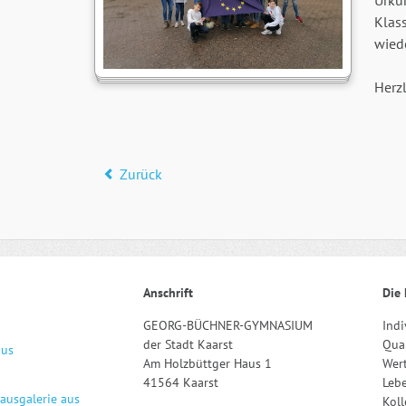
Urku
Klass
wied
Herz
Zurück
Anschrift
Die 
GEORG-BÜCHNER-GYMNASIUM
Indi
der Stadt Kaarst
Qual
aus
Am Holzbüttger Haus 1
Wert
41564 Kaarst
Leb
hausgalerie aus
Kol