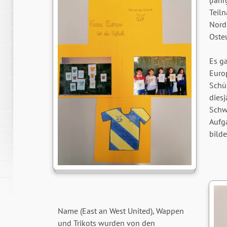
(Jahr
Teil
Nord
Oste
Es g
Europ
Schü
dies
Schw
Aufg
bilde
Name (East an West United), Wappen
und Trikots wurden von den