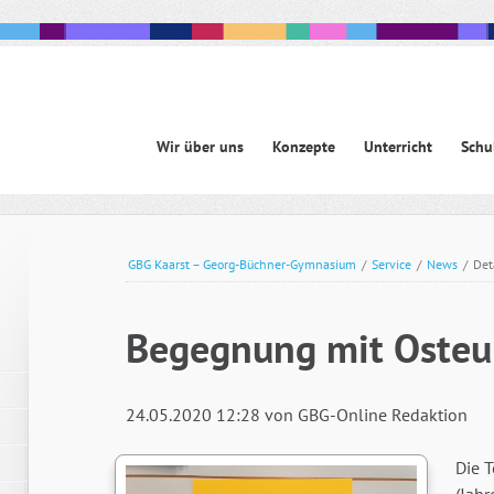
Navigation
Wir über uns
Konzepte
Unterricht
Schu
überspringen
avigation
berspringen
GBG Kaarst – Georg-Büchner-Gymnasium
/
Service
/
News
/
Det
Begegnung mit Osteu
24.05.2020 12:28
von GBG-Online Redaktion
Die 