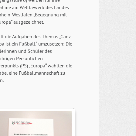
gangsstufe 6) werden für ihre
nahme am Wettbewerb des Landes
rhein-Westfalen „Begegnung mit
uropa“ ausgezeichnet.
alt die Aufgaben des Themas „Ganz
a ist ein Fußball.“ umzusetzen: Die
lerinnen und Schüler des
jährigen Persönlichen
erpunkts (PS) „Europa“ wählten die
abe, eine Fußballmannschaft zu
n.