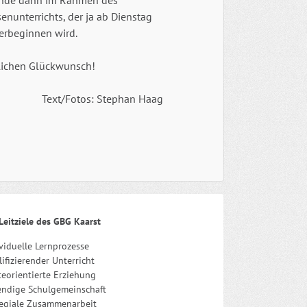
nde dann im Rahmen des
enunterrichts, der ja ab Dienstag
erbeginnen wird.
lichen Glückwunsch!
Text/Fotos: Stephan Haag
Leitziele des GBG Kaarst
viduelle Lernprozesse
ifizierender Unterricht
eorientierte Erziehung
endige Schulgemeinschaft
legiale Zusammenarbeit