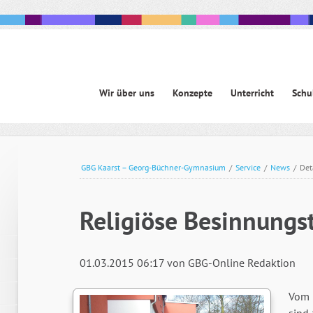
Navigation
Wir über uns
Konzepte
Unterricht
Schu
überspringen
avigation
berspringen
GBG Kaarst – Georg-Büchner-Gymnasium
/
Service
/
News
/
Det
Religiöse Besinnungs
01.03.2015 06:17
von GBG-Online Redaktion
Vom 2