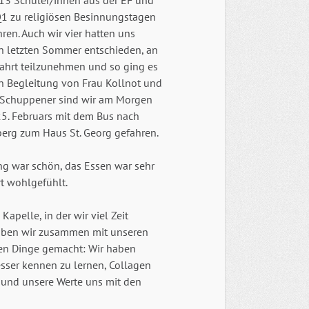
 13 Schüler/innen aus der EF und
Q1 zu religiösen Besinnungstagen
ren. Auch wir vier hatten uns
n letzten Sommer entschieden, an
Fahrt teilzunehmen und so ging es
In Begleitung von Frau Kollnot und
 Schuppener sind wir am Morgen
25. Februars mit dem Bus nach
erg zum Haus St. Georg gefahren.
ng war schön, das Essen war sehr
t wohlgefühlt.
pelle, in der wir viel Zeit
haben wir zusammen mit unseren
ten Dinge gemacht: Wir haben
sser kennen zu lernen, Collagen
r und unsere Werte uns mit den