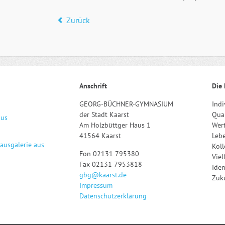
Zurück
Anschrift
Die 
GEORG-BÜCHNER-GYMNASIUM
Indi
der Stadt Kaarst
Qual
aus
Am Holzbüttger Haus 1
Wert
41564 Kaarst
Leb
hausgalerie aus
Kol
Fon 02131 795380
Viel
Fax 02131 7953818
Iden
gbg@kaarst.de
Zuku
Impressum
Datenschutzerklärung