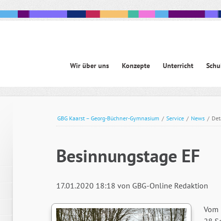
Navigation
Wir über uns
Konzepte
Unterricht
Schu
überspringen
avigation
berspringen
GBG Kaarst – Georg-Büchner-Gymnasium
/
Service
/
News
/
Det
Besinnungstage EF
17.01.2020 18:18
von GBG-Online Redaktion
Vom 1