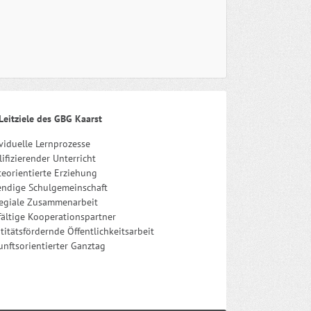
Leitziele des GBG Kaarst
viduelle Lernprozesse
ifizierender Unterricht
eorientierte Erziehung
endige Schulgemeinschaft
legiale Zusammenarbeit
fältige Kooperationspartner
titätsfördernde Öffentlichkeitsarbeit
nftsorientierter Ganztag