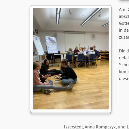
Am D
absch
Gott
in d
zusa
Die d
gefa
Schü
komm
dies
Isserstedt, Anna Rompczyk, und Lu