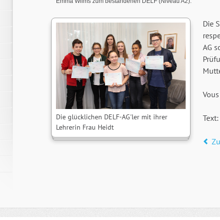
Emma Wilms zum bestandenen DELF (Niveau A2).
Die 
resp
AG s
Prüfu
Mutt
Vous 
Die glücklichen DELF-AG'ler mit ihrer
Text:
Lehrerin Frau Heidt
Zu