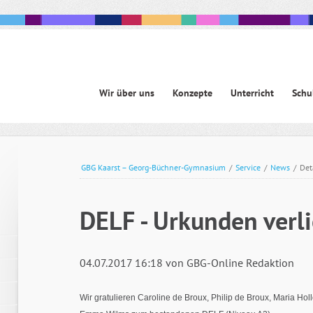
Navigation
Wir über uns
Konzepte
Unterricht
Schu
überspringen
avigation
berspringen
GBG Kaarst – Georg-Büchner-Gymnasium
/
Service
/
News
/
Det
DELF - Urkunden verl
04.07.2017 16:18
von GBG-Online Redaktion
Wir gratulieren Caroline de Broux, Philip de Broux, Maria Hol