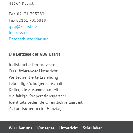
41564 Kaarst
Fon 02131 795380
Fax 02131 7953818
gbg@kaarst.de
Impressum
Datenschutzerklärung
Die Leitziele des GBG Kaarst
Individuelle Lernprozesse
Qualifizierender Unterricht
Werteorientierte Erziehung
Lebendige Schulgemeinschaft
Kollegiale Zusammenarbeit
Vielfältige Kooperationspartner
Identitätsfördernde Öffentlichkeitsarbeit
Zukunftsorientierter Ganztag
Navigation
Wir über uns
Konzepte
Unterricht
Schulleben