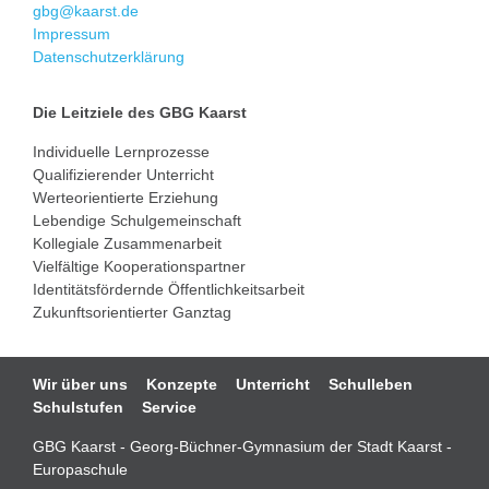
gbg@kaarst.de
Impressum
Datenschutzerklärung
Die Leitziele des GBG Kaarst
Individuelle Lernprozesse
Qualifizierender Unterricht
Werteorientierte Erziehung
Lebendige Schulgemeinschaft
Kollegiale Zusammenarbeit
Vielfältige Kooperationspartner
Identitätsfördernde Öffentlichkeitsarbeit
Zukunftsorientierter Ganztag
Navigation
Wir über uns
Konzepte
Unterricht
Schulleben
überspringen
Schulstufen
Service
GBG Kaarst - Georg-Büchner-Gymnasium der Stadt Kaarst -
Europaschule