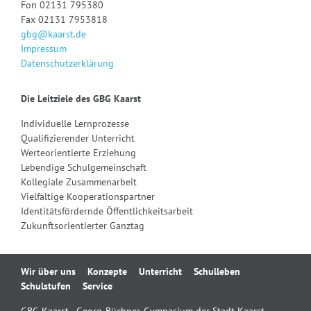
Fon 02131 795380
Fax 02131 7953818
gbg@kaarst.de
Impressum
Datenschutzerklärung
Die Leitziele des GBG Kaarst
Individuelle Lernprozesse
Qualifizierender Unterricht
Werteorientierte Erziehung
Lebendige Schulgemeinschaft
Kollegiale Zusammenarbeit
Vielfältige Kooperationspartner
Identitätsfördernde Öffentlichkeitsarbeit
Zukunftsorientierter Ganztag
Navigation
Wir über uns
Konzepte
Unterricht
Schulleben
überspringen
Schulstufen
Service
GBG Kaarst - Georg-Büchner-Gymnasium der Stadt Kaarst -