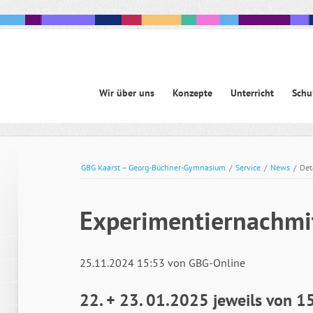
Navigation
Wir über uns
Konzepte
Unterricht
Schu
überspringen
avigation
berspringen
GBG Kaarst – Georg-Büchner-Gymnasium
/
Service
/
News
/
Det
Experimentiernachmi
25.11.2024 15:53
von GBG-Online
22. + 23. 01.2025 jeweils von 1