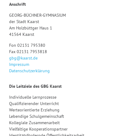
Anschrift
GEORG-BÜCHNER-GYMNASIUM
der Stadt Kaarst
Am Holzbüttger Haus 1
41564 Kaarst
Fon 02131 795380
Fax 02131 7953818
gbg@kaarst.de
Impressum
Datenschutzerklärung
Die Leitziele des GBG Kaarst
Individuelle Lernprozesse
Qualifizierender Unterricht
Werteorientierte Erziehung
Lebendige Schulgemeinschaft
Kollegiale Zusammenarbeit
Vielfältige Kooperationspartner
Identitätsfördernde Öffentlichkeitsarbeit