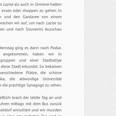
in
Lazise
als auch in
Sirmione
hatten
zu essen oder shoppen zu gehen. In
tur und den Gardasee von einem
 brachen wir auf, um nach
Lazise
zu
ten und nach Souvenirs Ausschau
ienstag ging es dann nach
Padua
.
t angekommen, haben wir in
ngruppen und einer Stadtrallye
 diese Stadt erkundet. So bekamen
verschiedene Plätze, die schöne
lika, die altwürdige Universität
e die prächtige Synagoge zu sehen.
eßlich brach der letzte Tag an und
fuhren mittags mit dem Bus zurück
eldorf annulliert und wir mussten