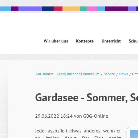
Navigation
Wir über uns
Konzepte
Unterricht
Schu
überspringen
avigation
berspringen
GBG Kaarst – Georg-Büchner-Gymnasium
/
Service
/
News
/
Det
Gardasee - Sommer, So
29.06.2022 18:24
von GBG-Online
Jeder assoziiert etwas anderes, wenn er