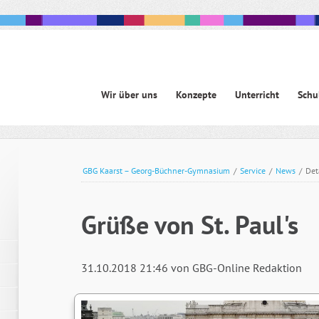
Navigation
Wir über uns
Konzepte
Unterricht
Schu
überspringen
avigation
berspringen
GBG Kaarst – Georg-Büchner-Gymnasium
/
Service
/
News
/
Det
Grüße von St. Paul's
31.10.2018 21:46
von GBG-Online Redaktion