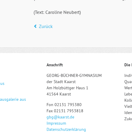
(Text: Caroline Neubert)
Zurück
Anschrift
Die 
GEORG-BÜCHNER-GYMNASIUM
Indi
der Stadt Kaarst
Qual
aus
Am Holzbüttger Haus 1
Wert
41564 Kaarst
Leb
hausgalerie aus
Kol
Fon 02131 795380
Viel
Fax 02131 7953818
Iden
gbg@kaarst.de
Zuku
Impressum
Datenschutzerklärung