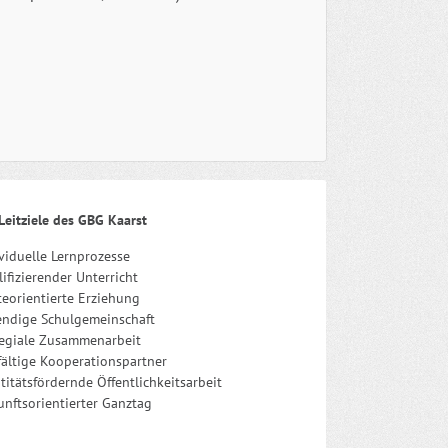
Leitziele des GBG Kaarst
viduelle Lernprozesse
ifizierender Unterricht
eorientierte Erziehung
endige Schulgemeinschaft
legiale Zusammenarbeit
fältige Kooperationspartner
titätsfördernde Öffentlichkeitsarbeit
nftsorientierter Ganztag