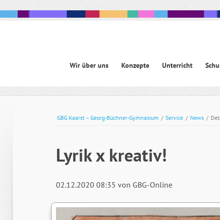
Navigation
Wir über uns
Konzepte
Unterricht
Schu
überspringen
avigation
berspringen
GBG Kaarst – Georg-Büchner-Gymnasium
/
Service
/
News
/
Det
Lyrik x kreativ!
02.12.2020 08:35
von GBG-Online