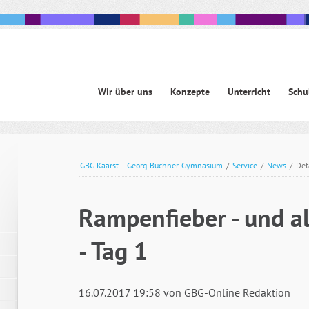
Navigation
Wir über uns
Konzepte
Unterricht
Schu
überspringen
avigation
berspringen
GBG Kaarst – Georg-Büchner-Gymnasium
/
Service
/
News
/
Det
Rampenfieber - und a
- Tag 1
16.07.2017 19:58
von GBG-Online Redaktion