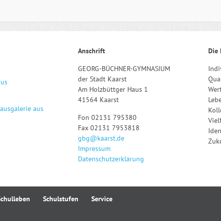
Anschrift
Die 
GEORG-BÜCHNER-GYMNASIUM
Indi
der Stadt Kaarst
Qual
aus
Am Holzbüttger Haus 1
Wert
41564 Kaarst
Leb
hausgalerie aus
Kol
Fon 02131 795380
Viel
Fax 02131 7953818
Iden
gbg@kaarst.de
Zuku
Impressum
Datenschutzerklärung
Schulleben
Schulstufen
Service