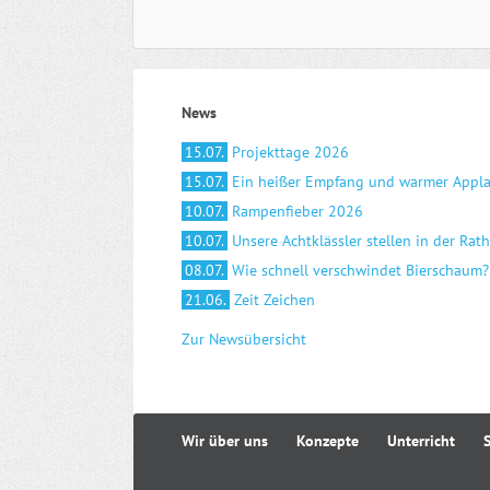
News
15.07.
Projekttage 2026
15.07.
Ein heißer Empfang und warmer Appl
10.07.
Rampenfieber 2026
10.07.
Unsere Achtklässler stellen in der Rat
08.07.
Wie schnell verschwindet Bierschaum?
21.06.
Zeit Zeichen
Zur Newsübersicht
Navigation
Wir über uns
Konzepte
Unterricht
überspringen