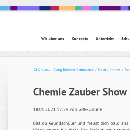
Navigation
Wir über uns
Konzepte
Unterricht
Schu
überspringen
avigation
berspringen
GBG Kaarst – Georg-Büchner-Gymnasium
/
Service
/
News
/
Det
Chemie Zauber Show
18.01.2021 17:29
von GBG-Online
Bist du Grundschüler und freust dich bald an