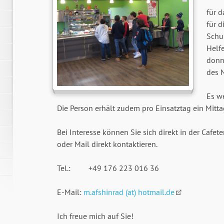
für d
für d
Schu
Helf
donn
des M
Es we
Die Person erhält zudem pro Einsatztag ein Mitta
Bei Interesse können Sie sich direkt in der Cafet
oder Mail direkt kontaktieren.
Tel.: +49 176 223 016 36
E-Mail:
m.afshinrad (at) hotmail.de
Ich freue mich auf Sie!