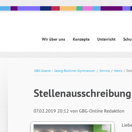
Navigation
Wir über uns
Konzepte
Unterricht
Schu
überspringen
avigation
berspringen
GBG Kaarst – Georg-Büchner-Gymnasium
/
Service
/
News
/
Det
Stellenausschreibung
07.02.2019 20:12
von GBG-Online Redaktion
Liebe