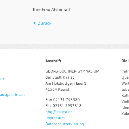
Ihre Frau Afshinrad
Zurück
Anschrift
Die 
GEORG-BÜCHNER-GYMNASIUM
Indi
der Stadt Kaarst
Qual
aus
Am Holzbüttger Haus 1
Wert
41564 Kaarst
Leb
hausgalerie aus
Kol
Fon 02131 795380
Viel
Fax 02131 7953818
Iden
gbg@kaarst.de
Zuku
Impressum
Datenschutzerklärung