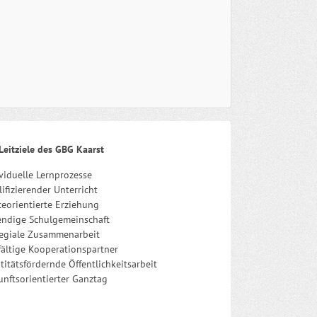
Leitziele des GBG Kaarst
viduelle Lernprozesse
ifizierender Unterricht
eorientierte Erziehung
endige Schulgemeinschaft
legiale Zusammenarbeit
fältige Kooperationspartner
titätsfördernde Öffentlichkeitsarbeit
nftsorientierter Ganztag