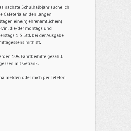
as nächste Schulhalbjahr suche ich
ie Cafeteria an den langen
ltagen eine(n) ehrenamtliche(n)
er/in, die/der montags und
erstags 1,5 Std. bei der Ausgabe
ittagessens mithilft.
rden 10€ Fahrtbeihilfe gezahlt.
gessen mit Getränk.
eria melden oder mich per Telefon