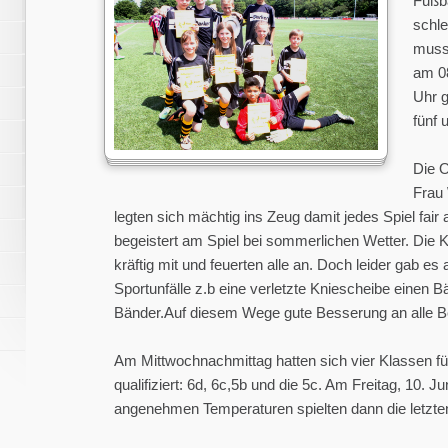
Fußba
schl
muss
am 08
Uhr g
fünf 
Die O
Frau 
legten sich mächtig ins Zeug damit jedes Spiel fair ab
begeistert am Spiel bei sommerlichen Wetter. Die 
kräftig mit und feuerten alle an. Doch leider gab es
Sportunfälle z.b eine verletzte Kniescheibe einen B
Bänder.Auf diesem Wege gute Besserung an alle Be
Am Mittwochnachmittag hatten sich vier Klassen fü
qualifiziert:
6d, 6c,5b und die 5c.
Am Freitag, 10. Jun
angenehmen Temperaturen spielten dann die letzte