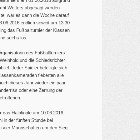
llturniers am 01.06.2016 aufgrund
echt Wetters abgesagt werden
te, war es dann die Woche darauf
.06.2016 endlich soweit um 13.30
ing das Fußballturnier der Klassen
und sechs los.
rganisatorin des Fußballturniers
Weinhold und die Schiedsrichter
lief. Jeder Spieler beteiligte sich
Klassenkameraden fieberten alle
 auch dieses Jahr wieder ein paar
änderriss oder eine Zerrung der
troffenen.
r das Halbfinale am 10.06.2016
i in der fünften Stunde bei
n vier Mannschaften um den Sieg.