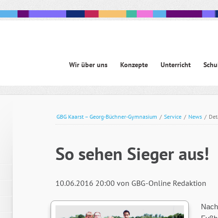
Navigation
Wir über uns
Konzepte
Unterricht
Schu
überspringen
avigation
berspringen
GBG Kaarst – Georg-Büchner-Gymnasium
/
Service
/
News
/
Det
So sehen Sieger aus!
10.06.2016 20:00
von GBG-Online Redaktion
Nach