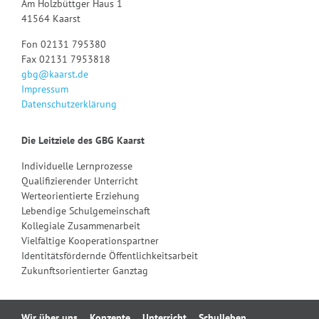
Am Holzbüttger Haus 1
41564 Kaarst
Fon 02131 795380
Fax 02131 7953818
gbg@kaarst.de
Impressum
Datenschutzerklärung
Die Leitziele des GBG Kaarst
Individuelle Lernprozesse
Qualifizierender Unterricht
Werteorientierte Erziehung
Lebendige Schulgemeinschaft
Kollegiale Zusammenarbeit
Vielfältige Kooperationspartner
Identitätsfördernde Öffentlichkeitsarbeit
Zukunftsorientierter Ganztag
Navigation
Wir über uns
Konzepte
Unterricht
Schulleben