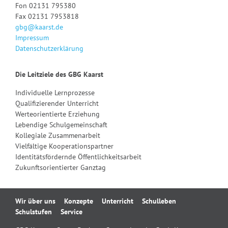
Fon 02131 795380
Fax 02131 7953818
gbg@kaarst.de
Impressum
Datenschutzerklärung
Die Leitziele des GBG Kaarst
Individuelle Lernprozesse
Qualifizierender Unterricht
Werteorientierte Erziehung
Lebendige Schulgemeinschaft
Kollegiale Zusammenarbeit
Vielfältige Kooperationspartner
Identitätsfördernde Öffentlichkeitsarbeit
Zukunftsorientierter Ganztag
Navigation
Wir über uns
Konzepte
Unterricht
Schulleben
überspringen
Schulstufen
Service