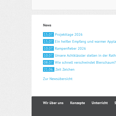
News
15.07.
Projekttage 2026
15.07.
Ein heißer Empfang und warmer Appl
10.07.
Rampenfieber 2026
10.07.
Unsere Achtklässler stellen in der Rat
08.07.
Wie schnell verschwindet Bierschaum?
21.06.
Zeit Zeichen
Zur Newsübersicht
Navigation
Wir über uns
Konzepte
Unterricht
überspringen