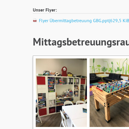
Unser Flyer:
Flyer Übermittagbetreuung GBG.ppt
(629,5 KiB
Mittagsbetreuungsra