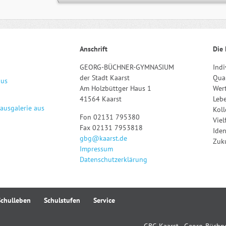
Anschrift
Die 
GEORG-BÜCHNER-GYMNASIUM
Indi
der Stadt Kaarst
Qual
aus
Am Holzbüttger Haus 1
Wert
41564 Kaarst
Leb
hausgalerie aus
Kol
Fon 02131 795380
Viel
Fax 02131 7953818
Iden
gbg@kaarst.de
Zuku
Impressum
Datenschutzerklärung
Schulleben
Schulstufen
Service