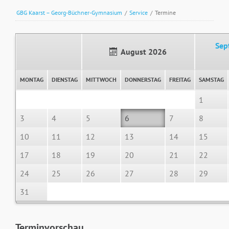
GBG Kaarst – Georg-Büchner-Gymnasium
/
Service
/
Termine
Sep
August 2026
MONTAG
DIENSTAG
MITTWOCH
DONNERSTAG
FREITAG
SAMSTAG
1
3
4
5
6
7
8
10
11
12
13
14
15
17
18
19
20
21
22
24
25
26
27
28
29
31
Terminvorschau