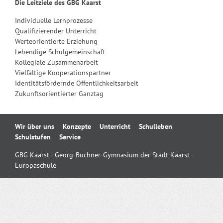
Die Leitziele des GBG Kaarst
Individuelle Lernprozesse
Qualifizierender Unterricht
Werteorientierte Erziehung
Lebendige Schulgemeinschaft
Kollegiale Zusammenarbeit
Vielfältige Kooperationspartner
Identitätsfördernde Öffentlichkeitsarbeit
Zukunftsorientierter Ganztag
Navigation
Wir über uns
Konzepte
Unterricht
Schulleben
überspringen
Schulstufen
Service
GBG Kaarst - Georg-Büchner-Gymnasium der Stadt Kaarst -
Europaschule