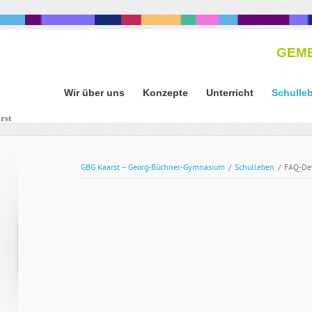
GEME
Navigation
Wir über uns
Konzepte
Unterricht
Schulle
überspringen
Navigation
rst
überspringen
GBG Kaarst – Georg-Büchner-Gymnasium
/
Schulleben
/
FAQ-Det