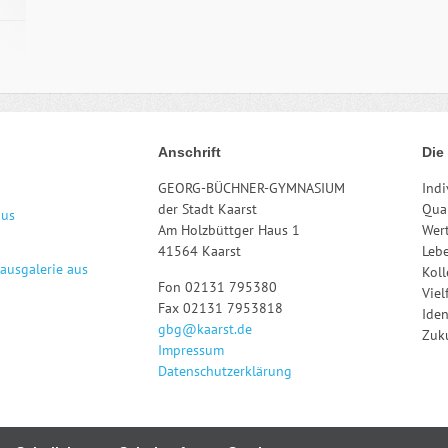
Anschrift
Die
GEORG-BÜCHNER-GYMNASIUM
Indi
der Stadt Kaarst
Qual
aus
Am Holzbüttger Haus 1
Wert
41564 Kaarst
Leb
hausgalerie aus
Kol
Fon 02131 795380
Viel
Fax 02131 7953818
Iden
gbg@kaarst.de
Zuku
Impressum
Datenschutzerklärung