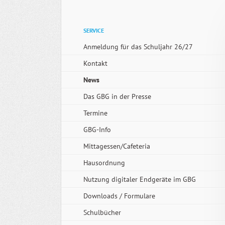
Navigation
SERVICE
überspringen
Anmeldung für das Schuljahr 26/27
Kontakt
News
Das GBG in der Presse
Termine
GBG-Info
Mittagessen/Cafeteria
Hausordnung
Nutzung digitaler Endgeräte im GBG
Downloads / Formulare
Schulbücher