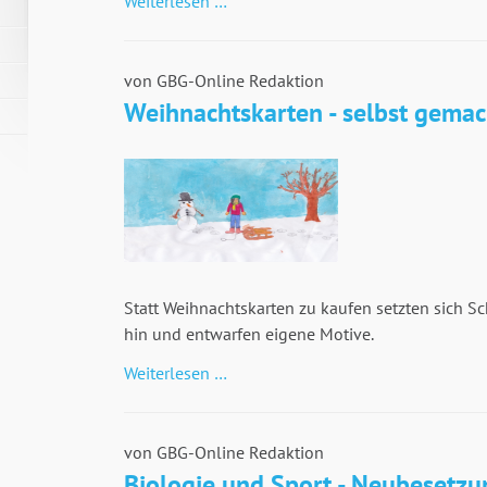
Weiterlesen …
Projekt
von GBG-Online Redaktion
Weihnachtskarten - selbst gemac
Statt Weihnachtskarten zu kaufen setzten sich S
hin und entwarfen eigene Motive.
Weihnachtskarten
Weiterlesen …
-
selbst
gemacht
von GBG-Online Redaktion
Biologie und Sport - Neubesetzu