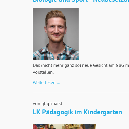
Das (nicht mehr ganz so) neue Gesicht am GBG mö
vorstellen.
Biologie
Weiterlesen …
und
Sport
-
von gbg kaarst
Neubesetzung
LK Pädagogik im Kindergarten